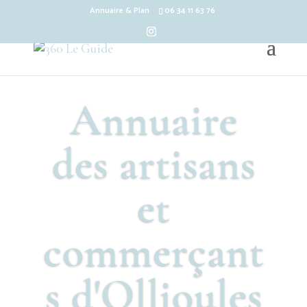
Annuaire & Plan
06 34 11 63 76
Annuaire
des artisans
et
commerçant
s d'Ollioules