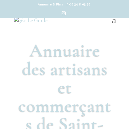
Annuaire & Plan
06 34 11 63 76
Annuaire
des artisans
et
commerçant
s de Saint-