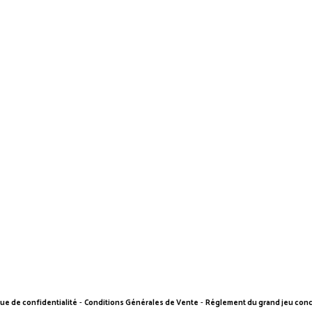
que de confidentialité
-
Conditions Générales de Vente
-
Réglement du grand jeu con