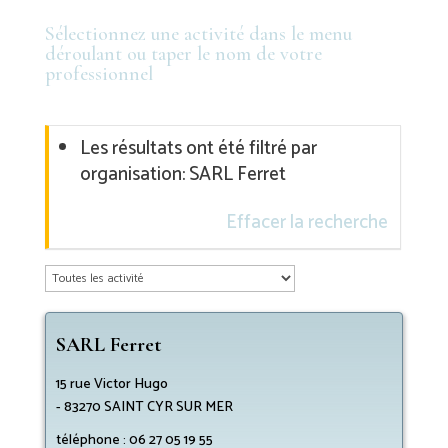
Sélectionnez une activité dans le menu
déroulant ou taper le nom de votre
professionnel
Les résultats ont été filtré par
organisation: SARL Ferret
Effacer la recherche
SARL Ferret
15 rue Victor Hugo
-
83270
SAINT CYR SUR MER
téléphone :
06 27 05 19 55